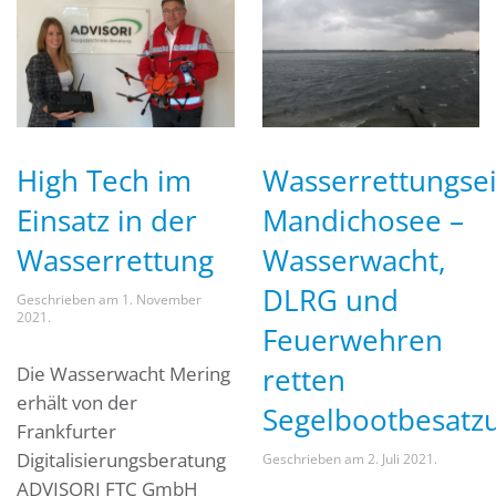
High Tech im
Wasserrettungsei
Einsatz in der
Mandichosee –
Wasserrettung
Wasserwacht,
DLRG und
Geschrieben am
1. November
2021
.
Feuerwehren
retten
Die Wasserwacht Mering
erhält von der
Segelbootbesatz
Frankfurter
Digitalisierungsberatung
Geschrieben am
2. Juli 2021
.
ADVISORI FTC GmbH