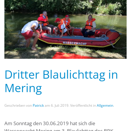
Dritter Blaulichttag in
Mering
Geschrieben von
Patrick
am
6. Juli 2019
. Veröffentlicht in
Allgemein
.
Am Sonntag den 30.06.2019 hat sich die
Wasserwacht Mering am 3. Blaulichttag des BRK