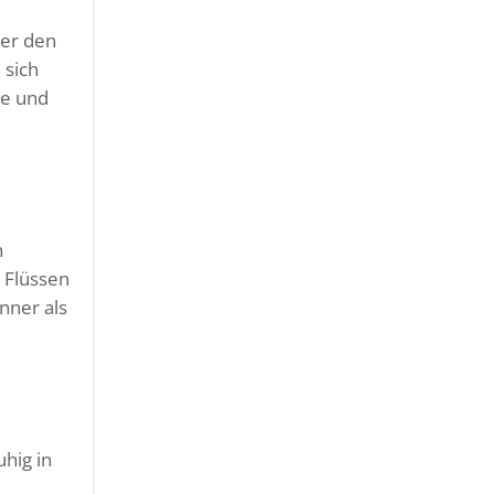
der den
 sich
ge und
h
 Flüssen
nner als
uhig in