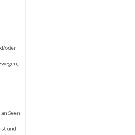
nd/oder
bewegen,
e an Seen
ist und