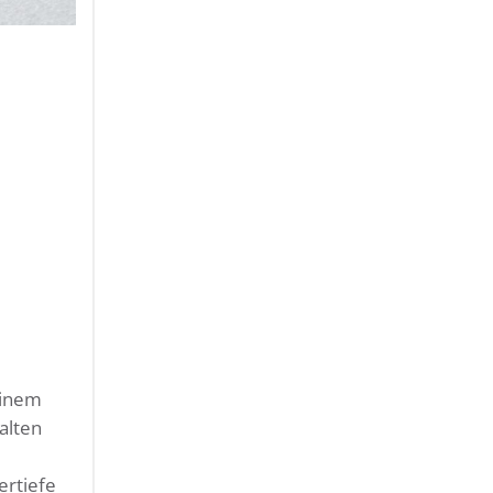
einem
alten
ertiefe