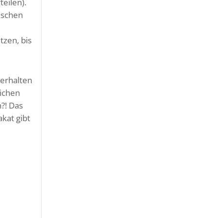
teilen).
ischen
tzen, bis
Verhalten
lichen
?! Das
akat gibt