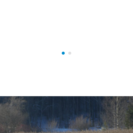
Schnelle Hilfe vor Ort
SERWACHT ME
Wasserwacht Mering
Wasserwacht Mering