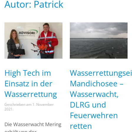
Autor:
Patrick
High Tech im
Wasserrettungsei
Einsatz in der
Mandichosee –
Wasserrettung
Wasserwacht,
DLRG und
Geschrieben am
1. November
2021
.
Feuerwehren
retten
Die Wasserwacht Mering
erhält von der