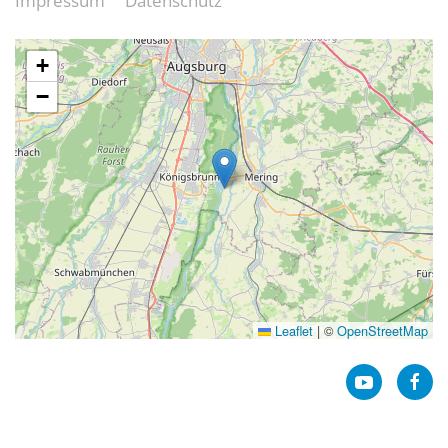
Impressum
Datenschutz
+
−
Leaflet
|
©
OpenStreetMap